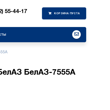
2) 55-44-17
кты
555A
 БелАЗ БелАЗ-7555A