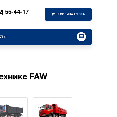
2) 55-44-17
кты
технике FAW