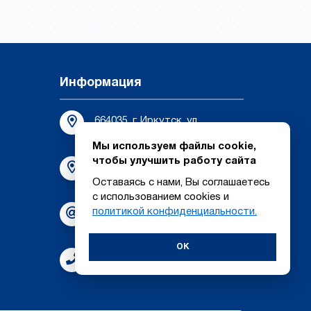
Информация
664035, г. Иркутск, ул.
Шевцова 68, офис 3
Мы используем файлы cookie,
чтобы улучшить работу сайта
664080, г. Иркутск А/Я 12 -
Почтовый адрес
Оставаясь с нами, Вы соглашаетесь
с использованием cookies и
политикой конфиденциальности.
tehnosib-irk@bk.ru
OK
8 (3952) 55-44-17