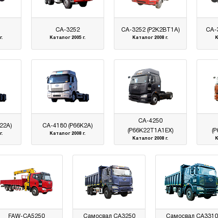
CA-3252
CA-3252 (P2K2BT1A)
CA-
г.
Каталог 2005 г.
Каталог 2008 г.
К
CA-4250
22A)
CA-4180 (P66K2A)
(P66K22T1A1EX)
(
г.
Каталог 2008 г.
Каталог 2008 г.
К
FAW-CA5250
Самосвал CA3250
Самосвал CA3310