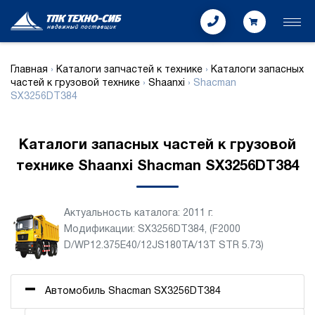
Главная
›
Каталоги запчастей к технике
›
Каталоги запасных
частей к грузовой технике
›
Shaanxi
›
Shacman
SX3256DT384
Каталоги запасных частей к грузовой
технике Shaanxi Shacman SX3256DT384
Актуальность каталога: 2011 г.
Модификации: SX3256DT384, (F2000
D/WP12.375E40/12JS180TA/13T STR 5.73)
Автомобиль Shacman SX3256DT384