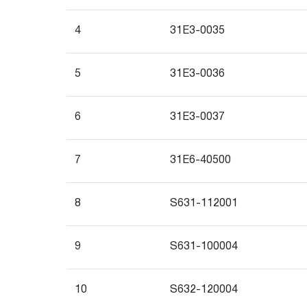
4
31E3-0035
5
31E3-0036
6
31E3-0037
7
31E6-40500
31N6
8
S631-112001
9
S631-100004
10
S632-120004