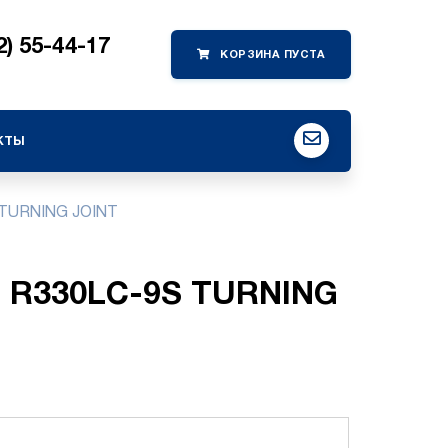
2) 55-44-17
кты
TURNING JOINT
ai R330LC-9S TURNING