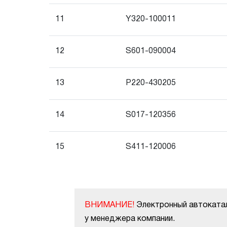
11
Y320-100011
12
S601-090004
13
P220-430205
14
S017-120356
15
S411-120006
ВНИМАНИЕ!
Электронный автокатал
у менеджера компании.