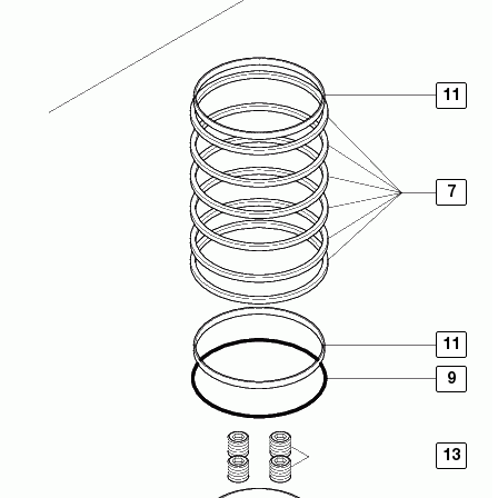
11
7
11
9
13