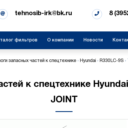
tehnosib-irk@bk.ru
8 (395
талог фильтров
О компании
Новости
Конта
оги запасных частей к спецтехнике
›
Hyundai
›
R330LC-9S
›
астей к спецтехнике Hyund
JOINT