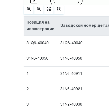
5
Позиция на
Заводской номер дета
иллюстрации
31Q6-40040
31Q6-40040
1
31N6-40950
31N6-40950
1
31N6-40911
2
31N6-40921
3
31N2-40930