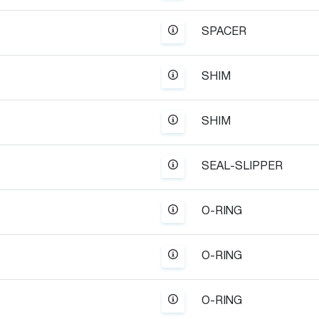
SPACER
SHIM
SHIM
SEAL-SLIPPER
-40950
7
8
9
10
11
O-RING
O-RING
O-RING