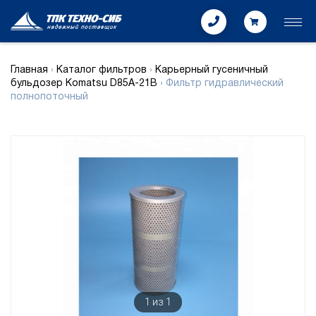
Главная
›
Каталог фильтров
›
Карьерный гусеничный
бульдозер Komatsu D85A-21B
›
Фильтр гидравлический
полнопоточный
1
из
1